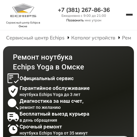
+7 (381) 267-86-36
Ежедневно с 9:00 до 21:00
Позвонить
мне утром
Сервисный центр Echips
в
Омске
Сервисный центр Echips
Каталог устройств
Ремон
Ремонт ноутбука
Echips Yoga в Омске
Официальный сервис
Гарантийное обслуживание
ноутбука Echips Yoga до 3 лет
Диагностика за наш счет,
ремонт по желанию
Бесплатный выезд курьера
в день обращения
Срочный ремонт
ноутбука Echips Yoga от 35 минут