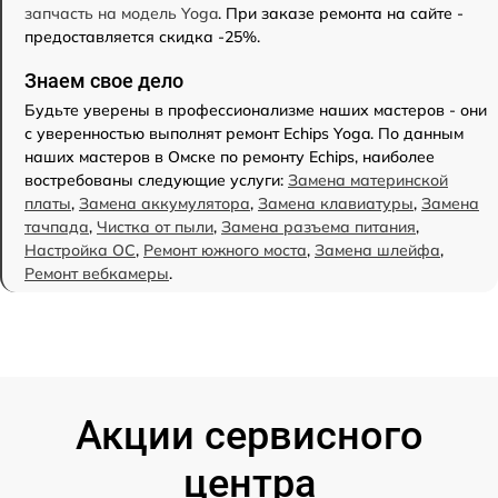
запчасть на модель Yoga
. При заказе ремонта на сайте -
предоставляется скидка -25%.
Знаем свое дело
Будьте уверены в профессионализме наших мастеров - они
с уверенностью выполнят ремонт Echips Yoga. По данным
наших мастеров в Омске по ремонту Echips, наиболее
востребованы следующие услуги:
Замена материнской
платы
,
Замена аккумулятора
,
Замена клавиатуры
,
Замена
тачпада
,
Чистка от пыли
,
Замена разъема питания
,
Настройка ОС
,
Ремонт южного моста
,
Замена шлейфа
,
Ремонт вебкамеры
.
Акции сервисного
центра