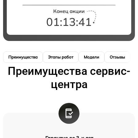
Конец акции
01:13:40
Преимущества
Этапы работ
Модели
Отзывы
К
Преимущества сервис-
центра
Гарантия до 3-х лет