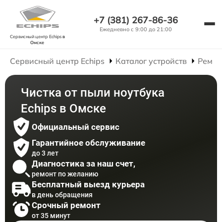
+7 (381) 267-86-36
Ежедневно с 9:00 до 21:00
Сервисный центр Echips
в
Омске
Сервисный центр Echips
Каталог устройств
Ремон
Чистка от пыли ноутбука
Echips в Омске
Официальный сервис
Гарантийное обслуживание
до 3 лет
Диагностика за наш счет,
ремонт по желанию
Бесплатный выезд курьера
в день обращения
Срочный ремонт
от 35 минут